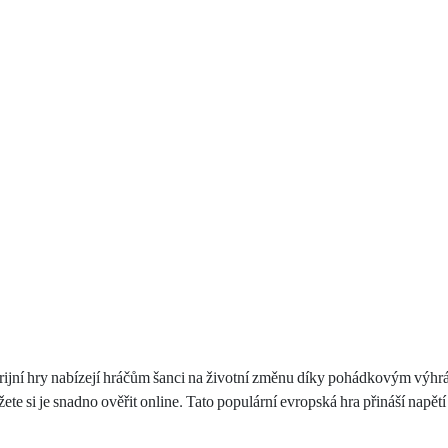
rijní hry nabízejí hráčům šanci na životní změnu díky pohádkovým výhr
ete si je snadno ověřit online. Tato populární evropská hra přináší napět