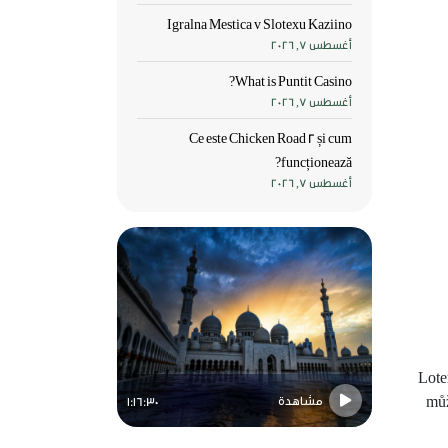
Igralna Mestica v Slotexu Kaziino
أغسطس 7, 2026
What is Puntit Casino?
أغسطس 7, 2026
Ce este Chicken Road 2 și cum
funcționează?
أغسطس 7, 2026
Lote
můž
مشاهدة
مشاهدة
1:16:30