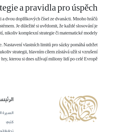
tegie a pravidla pro úspěch
áti a dvou doplňkových čísel ze dvanácti. Mnoho hráčů
émem. Je důležité si uvědomit, že každé slosování je
stí, nikoliv komplexní strategie či matematické modely.
. Nastavení vlastních limitů pro sázky pomáhá udržet
koliv strategii, hlavním cílem zůstává užít si vzrušení
 hry, kterou si dnes užívají miliony lidí po celé Evropě.
الرئيس
السيرة ال
كتبي
تحقيقاتي