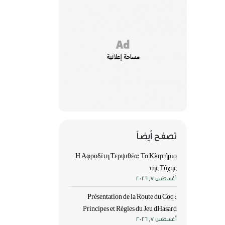
تصفح أيضاً
Η Αφροδίτη Τερψιθέα: Το Κλητήριο
της Τύχης
أغسطس 7, 2026
Présentation de la Route du Coq :
Principes et Règles du Jeu dHasard
أغسطس 7, 2026