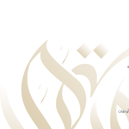
ة
و لغات