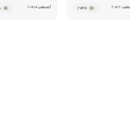
 20 2018
أغسطس 18 2018
14168
27961