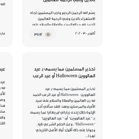
الله
بِسْم الله الرحمن الرحيم واجب المسلمين تجاه
الاستهزاء بالدين وبنبي الرحمة للعالمين
الحمد لله رب العالمين، والصلاة والسلام على
نبينا نبيِّ الرحمة المبعوث إلى العالمين، أما بعد:
أكتوبر 30 2020
مارس 04
31182
روى مسلم في صحيحه عَنْ تَمِيمٍ الدَّارِيِّ أَنَّ
النَّبِيَّ صَلَّى اللهُ عَلَيْهِ وَسَلَّمَ، قَالَ: «الدِّينُ
النَّصِيحَةُ» قُلْنَا: لِمَنْ؟ قَالَ: «لِلَّهِ وَلِكِتَابِهِ
وَلِرَسُولِهِ وَلِأَئِمَّةِ...
تحذير المسلمين مما يسمى بـ عيد
عيد
الهالووين Halloween أو عيد الرعب
عيد 
لله 
تحذير المسلمين مما يسمى بـ عيد
الأن
الهالووين Halloween أو عيد الرعب الحمد
وصح
لله رب العالمين والصلاة والسلام على سيد
هداه
الأنبياء والمرسلين وبعد: فقد سألني أحد
مختص
الإخوة خلال إحدى زياراتي لبريطانيا عما يسمى
وفض
بـ: "عيد الهالووين" أو: "عيد الهالويين"
الكت
"Halloween"، وعن الحكم الشرعي فيه،
وجوابا على ذلك أقول: أولا: الأصل التاريخي
لهذا...