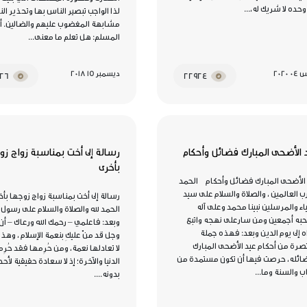
 وحده لا شريك له،...
‏لذا الواجب تبصير الناس بها وتحذير ا
مشابهة المغضوب عليهم والضالين. ‏
المسلم: ‏هل تعلم ما معنى...
 2020
ديسمبر 15 2018
25226
22924
 الأضحى المبارك فضائل وأحكام
رسالة إلى أخت بمناسبة زواج زو
بأخرى
الأضحى المبارك فضائل وأحكام الحمد
رب العالمين ، والصلاة والسلام على سيد
رسالة إلى أخت بمناسبة زواج زوجها بأ
بياء والمرسلين نبينا محمد وعلى آله
الحمد لله والصلاة والسلام على رسول ال
به أجمعين ومن سارعلى نهجه واتبع
وبعد: فاعلمي – رحمك الله ورعاك – أن 
 إلى يوم الدين وبعد: فهذه جملة
وجل قد منّ عليكِ بنعمة الإسلام ، وهذه
رة من أحكام عيد الأضحى المبارك
لا تعادلها نعمة، ومن حُرِمها فقد حُرِم
ائله، حرصت فيها أن تكون مستمدة من
الدنيا والآخرة؛ إذ لا سعادة حقيقية لأحد
اب والسنة وما...
بدونه....