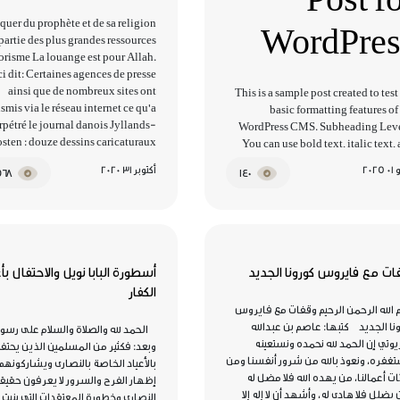
uer du prophète et de sa religion
WordPres
 partie des plus grandes ressources
rorisme La louange est pour Allah.
i dit: Certaines agences de presse
ainsi que de nombreux sites ont
This is a sample post created to test
nsmis via le réseau internet ce qu'a
basic formatting features of
rpétré le journal danois Jyllands-
WordPress CMS. Subheading Leve
sten : douze dessins caricaturaux
You can use bold text, italic text,
satiriques...
combine both styles. Bullet list ite
202
أكتوبر 31 2020
34568
140
Item with bold emphasis And a l
official WordPress site Step one 
two Step thre
ات مع فايروس كورونا الجديد
أسطورة البابا نويل والاحتفال بأ
الكفار
الله الرحمن الرحيم وقفات مع فايروس
نا الجديد كتبها: عاصم بن عبدالله
الحمد لله والصلاة والسلام على رسول
يوتي إن الحمد لله نحمده ونستعينه
وبعد: ‏فكثير من المسلمين الذين يحتف
غفره، ونعوذ بالله من شرور أنفسنا ومن
بالأعياد الخاصة بالنصارى ويشاركونهم
ت أعمالنا، من يهده الله فلا مضل له
إظهار الفرح والسرور لا يعرفون حقيقة
يضلل فلا هادي له، وأشهد أن لا إله إلا
النصارى وخطورة المعتقدات التي بنيت ع