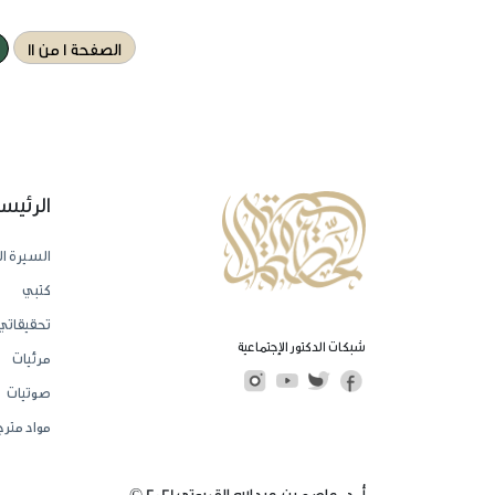
الصفحة 1 من 11
الرئيس
السيرة ال
كتبي
تحقيقاتي
شبكات الدكتور الإجتماعية
مرئيات
صوتيات
مواد مترج
أ. د. عاصم بن عبدالله القريوتي 2021 ©