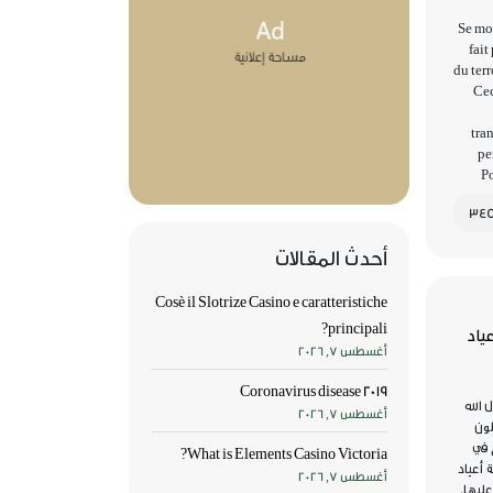
Se moq
fait
du ter
Cec
tra
pe
Po
أحدث المقالات
Cosè il Slotrize Casino e caratteristiche
principali?
عياد
أغسطس 7, 2026
Coronavirus disease 2019
 الله
أغسطس 7, 2026
لون
 في
What is Elements Casino Victoria?
 أعياد
أغسطس 7, 2026
ليها.