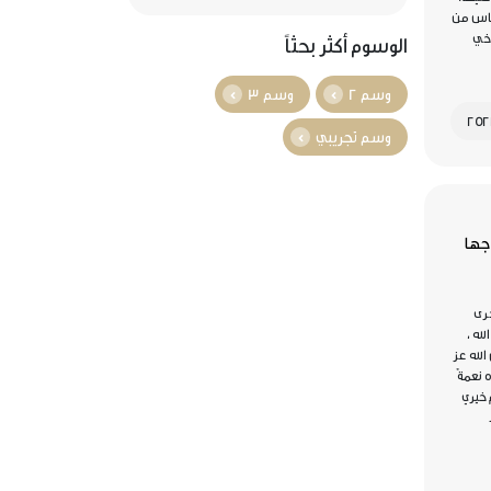
لناس من
أخي
الوسوم أكثر بحثاً
وسم 2
وسم 3
وسم تجريبي
جها
خرى
له ،
الله عز
 نعمةٌ
 خيري