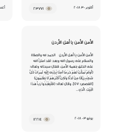
أكتوبر 30 2018
أغسطس
23771
الأمن الأمن يا أهل الأردن
الأمن الأمن يا أهل الأردن الحمد لله والصلاة
والسلام على رسول الله وبعد: لقد امتنّ الله
على الخلق بنعمة الأمن، فقال سبحانه وتعالى:
(أَوَلَمْ نُمَكِّنْ لَهُمْ حَرَمًا آمِنًا يُجْبَى إِلَيْهِ ثَمَرَاتُ كُلِّ
شَيْءٍ رِزْقًا مِنْ لَدُنَّا وَلَكِنَّ أَكْثَرَهُمْ لَا يَعْلَمُونَ)
[القصص: ٥٧]. وقال تعالى: (فَلْيَعْبُدُوا رَبَّ هَذَا
الْبَيْتِ. الَّذِي...
يونيو 03 2018
12214