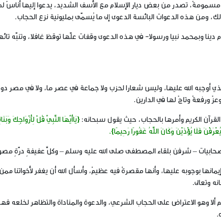
ومةٌ، تصدر من بعض ديار الإسلام مع الأسف الشديد، يدعوا إليها أناسٌ لم
، ومن هذه الدعوات البائسة الدعوى إلى ما يُسمّى بمليونية نزع الحجاب.
ا وبمحمد نبيا ورسولا- في هذه الدعوى وقفات علّها توقظ غافلا، وتنبّه تائها
جبه الله عليها، وليس شعارا لحزب ولا جماعة في عصر ما، ولا في مصر دون
 ورفعةٌ وتاجٌ لها في الدارين.
آن الكريم وأمرها بالحجاب، حيث يقول سبحانه:
{يَاأَيُّهَا النَّبِيُّ قُلْ لِأَزْوَاجِكَ وَبَنَا
عْرَفْنَ فَلَا يُؤْذَيْنَ وَكَانَ اللَّهُ غَفُورًا رَحِيمًا}.
ت – شرفن بلقاء المصطفى صلى الله عليه وسلم – وكلَّ عفيفةٍ درّةٍ مصون
جوبه عليها، وأنها مقصرةٌ فيه عظيمٌ، وأسأل الله أن يغفر لأخواتنا ممن 
ه وتعالى.
و الاعتراض على الحجاب الشرعي، والدعوة والمناداة والتظاهر لخلعه فهذه
.