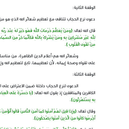
الوقفة الثانية:
دعوى نزع الحجاب تتنافى مع تعظيم شعائر الله الذي هو من
قال الله تعالى:
{وَمَنْ يُعَظِّمْ حُرُمَاتِ اللَّهِ فَهُوَ خَيْرٌ لَهُ عِنْدَ رَبِّهِ وَأ
لِلَّهِ غَيْرَ مُشْرِكِينَ بِهِ وَمَنْ يُشْرِكْ بِاللَّهِ فَكَأَنَّمَا خَرَّ مِنَ السَّمَ
مِنْ تَقْوَى الْقُلُوبِ }.
وشعائر الله هي أعلام الدين الظاهرة، من مناسك الحج
على تقواه وصحة إيمانه، لأن تعظيمها، تابع لتعظيم الله وإج
الوقفة الثالثة:
الدعوى لنزع الحجاب داخلة ضمن الاعتراض على الشرع 
الكافرين والمنافقين إذ يقول الله تعالى:
{يَا حَسْرَةً عَلَى الْعِبَادِ 
بِهِ يَسْتَهْزِئُونَ}.
وقال تعالى:
{وَإِذَا قِيلَ لَهُمْ آمِنُوا كَمَا آمَنَ النَّاسُ قَالُوا أَنُؤْمِنُ ك
أَجْرَمُوا كَانُوا مِنَ الَّذِينَ آمَنُوا يَضْحَكُونَ}.