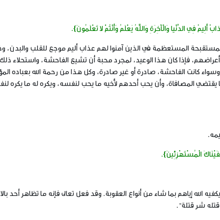
أَلِيمٌ فِي الدُّنْيا وَالْآخِرَةِ وَاللَّهُ يَعْلَمُ وَأَنْتُمْ لا تَعْلَمُونَ}.
المستقبحة المستعظمة في الذين آمنوا لهم عذاب أليم موجع للقلب والبدن، و
عراضهم، فإذا كان هذا الوعيد، لمجرد محبة أن تشيع الفاحشة، واستحلاء ذلك
سواء كانت الفاحشة، صادرة أو غير صادرة، وكل هذا من رحمة الله بعباده المؤ
يقتضي المصافاة، وأن يحب أحدهم لأخيه ما يحب لنفسه، ويكره له ما يكره لن
يمه.
َفَيْنَاكَ الْمُسْتَهْزِئِينَ}.
يه الله إياهم بما شاء من أنواع العقوبة. وقد فعل تعالى فإنه ما تظاهر أحد بال
وقتله شر قتلة”.