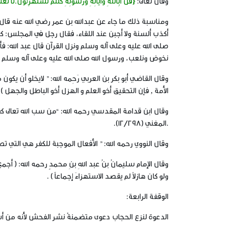
وقال تعالى:
{قُلْ أَبِاللَّهِ وَآيَاتِهِ وَرَسُولِهِ كُنْتُمْ تَسْتَهْزِئُونَ.لَا تَعْتَ
ومناسبة ذلك ما جاء عن عبدالله بن عمر رضي الله عنه قال: 
أكذب ألسنة ولا أجبن عند اللقاء، فقال رجل في المجلس: ك
صلى الله عليه وعلى آله وسلم ونزل القرآن قال عبد الله: فأنا
نخوض ونلعب، ورسول الله صلى الله عليه وعلى آله وسلم 
وقال القاضي أبو بكر بن العربي رَحِمه الله: ” لايخلو أن يكون 
الأمة , فإن التحقيق أخو العلم و الهزل أخو الباطل والجهل ). الجام
وقال ابن قدامة المقدسي رحمه الله: “من سب الله تعالى كفر سو
.المغني (12/298).
وقال النووي رحمه الله: ” الأفعال الموجبة للكفر هي التي تصدر
وقال الإمام سليمانُ بنُ عبد اللهِ بنِ محمدٍ رحمه الله: ( أج
ولو كان هازلاً لم يقصد الاستهزاءَ إجماعاً ) .
الوقفة الرابعة:
الدعوة لنزع الحجاب دعوى متضمنةٌ نشر الفحش لأنه من أس