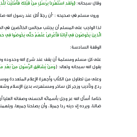
وقال سبحانه:
{وَلَقَدِ اسْتُهْزِئَ بِرُسُلٍ مِنْ قَبْلِكَ فَأَمْلَيْتُ لِلَّذِ
وروى مسلم في صحيحه : “أن رجلاَ أكل عند رسول الله صلى الل
لذا الواجب على المسلم أن يجتنب مجالس الخائضين في السخ
الَّذِينَ يَخُوضُونَ فِي آيَاتِنَا فَأَعْرِضْ عَنْهُمْ حَتَّى يَخُوضُوا فِي حَدِيثٍ غ
الوقفة السادسة:
على كل مسلم ومسلمة أن يقف عند شرع الله وحدوده وشعا
يقول الله سبحانه وتعالى: {
وَمَنْ يُشَاقِقِ الرَّسُولَ مِنْ بَعْدِ مَا تَبَ
وعلى من تطاول من الكتُّاب وأجهزة الإعلام المتعددة ووسا
ردع وتأديب وزجر كل ساخر ومستهزىء بدين الإسلام وشعائ
ختاما:
أسأل الله عز وجل بأسمائه الحسنى وصفاته العليا أن ي
ضالنا، ويرده إلى دينه ردا جميلا، وأن يصلحنا جميعا، ويله