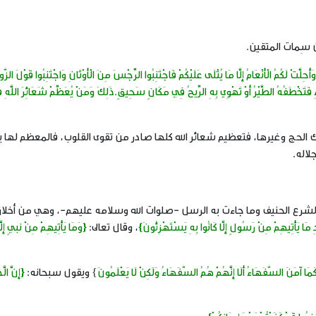
 سِمات المتقين.
ُحِلَّتْ لَكُمُ الْأَنْعَامُ إِلَّا مَا يُتْلَى عَلَيْكُمْ فَاجْتَنِبُوا الرِّجْسَ مِنَ الْأَوْثَانِ وَاجْتَنِبُوا قَوْلَ الزُّو
اءِ فَتَخْطَفُهُ الطَّيْرُ أَوْ تَهْوِي بِهِ الرِّيحُ فِي مَكَانٍ سَحِيقٍ.ذَلِكَ وَمَنْ يُعَظِّمْ شَعَائِرَ اللَّهِ فَإ
 وغيرها، فتعظيم شعائر الله كلها صادر من تقوى القلوب، فالمعظم لها ي
لاله.
الحنيف وما جاءت به الرسل -صلوات الله وسلامه عليهم-، وهي من أخلا
مَا يَأْتِيهِمْ مِنْ رَسُولٍ إِلَّا كَانُوا بِهِ يَسْتَهْزِئُونَ}
، وقال تعالى:
{وَمَا يَأْتِيهِمْ مِنْ نبيٍ إِلَّا
َمَا آمَنَ السُّفَهَاءُ أَلَا إِنَّهُمْ هُمُ السُّفَهَاءُ وَلَكِنْ لَا يَعْلَمُونَ
} ويقول سبحانه:
{إِنَّ الَّ