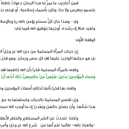
فمن أعاجيب ما يمرّ بنا هذا الزمان دعواتٌ باطلةٌ مسم
يتسمو ببطرس ولا حنا، ولكن بأسماء إسلامية، أو توحي بذلك
ولي – وهذا حال كلِّ مسلمٍ يؤمن بالله ربا وبالإسلام دين
وتعيد ضالا إلى رشده، أوجزها بتوفيق الله فيما يلي:
الوقفة الأولى:
إن حجاب المرأة المسلمة من دين الله عز وجلّ الذي أو
بل هو حجابها الواجبُ عليها في كل مصر وزمان، وهو فخرٌ وعزٌ
وكفى بالمرأة المسلمة فخرًا بأن الله خاطبها في القر
وَنِسَاءِ الْمُؤْمِنِينَ يُدْنِينَ عَلَيْهِنَّ مِنْ جَلَابِيبِهِنَّ ذَلِكَ أَدْنَى أَنْ يُ
وكفى بها فخرًا بأنها تُحاكي أمهاتِ المؤمنين وصحابيا
وإن تقصير المسلمة بالحجاب وتساهلها به مع إيمانها بو
هذا شأنها، وأن يصلح حالهن ويَعُدنَ إلى ما أوجب الله سبحان
ولكننا نتحدث عن الشر المستطير والخطر الأعظم ألا وه
-والعياذ بالله- طالما علم أنها من شرع الله عز وجل وأمره