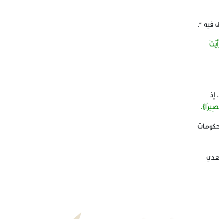
 فيه “.
أَيْتَ
إذ
َصِيرًا}.
لحكومات
يهدي