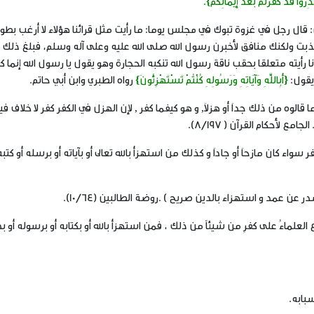
ذِرُوا قَدْ كَفَرْتُمْ بَعْدَ إِيمَانِكُمْ}.
قال رجل في غزوة تبوك في مجلس يوما: ما رأيت مثل قرائنا هؤلاء لا أرغب بطونا
ذبت ولكنك منافق لأخبرن رسول الله صلى الله عليه وعلى آله وسلم، فبلغ ذلك ا
 رأيته متعلقا بحقب ناقة رسول الله تنكبه الحجارة وهو يقول يا رسول الله إنما كن
يقول:
{أَبِاللَّهِ وَآيَاتِهِ وَرَسُولِهِ كُنْتُمْ تَسْتَهْزِئُونَ}
رواه الطبري وابن أبي حاتم.
ما قالوه من ذلك جداَ أو هزلاَ, و هو كيفما كفر , لإن الهزل في الكفر كفر لا خلاف في
ع لأحكام القرآن ( 8/197).
اء كان مازحاَ أو جاداَ و كذلك من استهزأ بالله تعالى أو بآياته أو برسله أو كتبه
 عن عمد و استهزاء بالدين صريح ) .روضة الطالبين (10/64).
مع العلماءُ على كفرِ من شيئاً من ذلك ، فمن استهزأ بالله أو بكتابه أو برسوله أو ب
بابه.