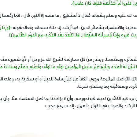
ينَ كَفَرُوا ثُمَّ أَخَذْتُهُمْ فَكَيْفَ كَانَ عِقَابِ}.
ه عليه وسلم بشماله فقال لا أستطيع , ما منعه إلا الكبر. قال : فما رفعها إلى
رية والاستهزاء بشعائر الدين، كما أرشد إلى ذلك سبحانه وتعالى بقوله:
{وَإِذَا رَ
َيْرِهِ وَإِمَّا يُنْسِيَنَّكَ الشَّيْطَانُ فَلَا تَقْعُدْ بَعْدَ الذِّكْرَى مَعَ الْقَوْمِ الظَّالِمِينَ}.
ئره ويعظمها، ويحذر من كل معارضة لشرع الله عز وجل أو لأي شعيرة منه، 
يَّنَ لَهُ الْهُدَى وَيَتَّبِعْ غَيْرَ سَبِيلِ الْمُؤْمِنِينَ نُوَلِّهِ مَا تَوَلَّى وَنُصْلِهِ جَهَنَّمَ وَسَاءَتْ م
ئل التواصل المتنوعة وجوب الكفّ عن كلّ إساءة للدين أو أي سخرية به، وعلى ا
ره، وبمعاقبته بما يستحق شرعا.
رد كيد الكائدين لدينه في نحورهم، وأن لا يؤاخذنا بما فعل السفهاء منّا، وأن 
منا الرشد والصواب في القول والعمل، إنه سميع مجيب.