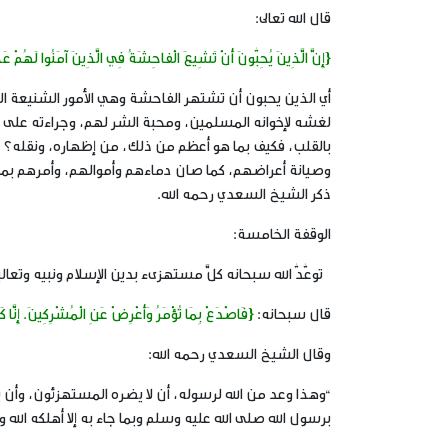
قال الله تعالى:
{إِنَّ الَّذِينَ يُحِبُّونَ أَنْ تَشِيعَ الْفاحِشَةُ فِي الَّذِينَ آمَنُوا لَهُمْ عَذابٌ 
أي الذين يحبون أن تشتهر الفاحشة وهي الأمور الشنيعة 
لغشه لإخوانه المسلمين، ومحبة الشر لهم، وجراءته على أ
بالقلب، فكيف بما هو أعظم من ذلك، من إظهاره، ونقله؟ و
وصيانة أعراضهم، كما صان دماءهم وأموالهم، وأمرهم بما 
ذكر الشيخ السعدي رحمه الله.
الوقفة الخامسة:
توعُّدُّ الله سبحانه كلَّ مستهزىء بدين الإسلام ونبيه وتعال
قال سبحانه:
{فَاصْدَعْ بِمَا تُؤْمَرُ وَأَعْرِضْ عَنِ الْمُشْرِكِينَ. إِنَّا ك
وقال الشيخ السعدي رحمه الله:
“وهذا وعد من الله لرسوله، أن لا يضره المستهزئون، وأن يكف
برسول الله صلى الله عليه وسلم وبما جاء به إلا أهلكه الله 