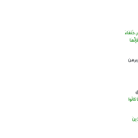
رِ.حُنَفَاءَ
ِنَّهَا
برهن
ق
 كَانُوا
ذِينَ