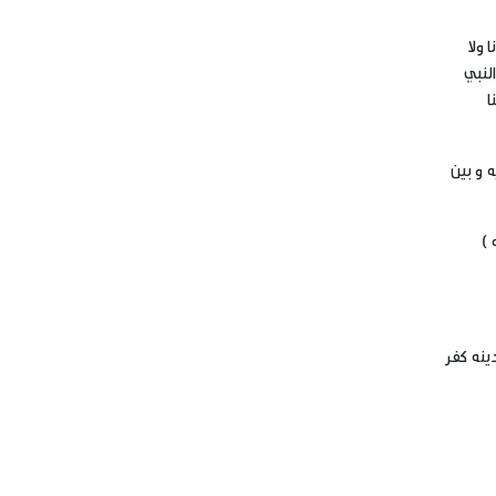
 ولا
لنبي
ا
ه و بين
 )
دينه كفر