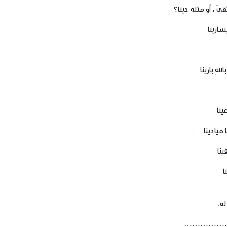
هِ بارينا
ينا
 ميادينا
ينا
ا
—
له.
……………