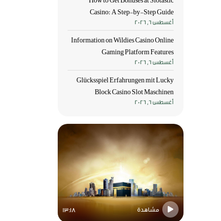
How to Get Bonuses at Slotastic
Casino: A Step‑by‑Step Guide
أغسطس 6, 2026
Information on Wildies Casino Online
Gaming Platform Features
أغسطس 6, 2026
Glücksspiel Erfahrungen mit Lucky
Block Casino Slot Maschinen
أغسطس 6, 2026
مشاهدة
مشاهدة
13:18