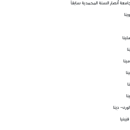
معة أنصار السنة المحمدية سابقاً
ينا
صلينا
ا
مينا
نا
ا
نا
ورى- دِينا
يَبنيا