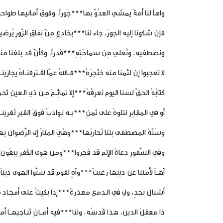
واهاً لنا أُمةٌ يمشي العدُوُّ بها***جَوراً، وفوقَ أمانيها طواحي
فإن شكونا إليه الجورَ، جاء لنا***بخادِعٍ مِنْ نِفاقِ الزُّورِ يُرضين
ونصطفيه، ونُعلي مِن سماحَتِهِ***قَدراً، وكأنْ قد بلغنا من
لا تعجبوا إن لثَمنا منه خِنْجرَهُ***فــاللهُ عمّا اقــترفنــاهُ يجازينـا
كتابُهُ الحقُّ لسنا اليوم نَعرِفُهُ***إلا تمائِــمَ مِـن ذي الـعينِ تَحم
أو في المقابِرِ نتلوهُ على ثمنٍ***بــه نـوادِبُ فوقَ القبرِ تُغرينــا
وسُنّةُ المصطفى بِتنا نُحاربُها***وهْيَ المنارُ إلى الرِّضوانِ يه
وفي السُّفورِ دعاةُ الإثمِ قد فَجَروا***ومن هوى الكُفرِ يبغُونَ ا
آهــاً لأُمتِنا عن دينِها رَغَبَتْ***وآهٍ لقوم قد سَنُّوا الهوى ديناً 
أشبالَ نَجدٍ، ولي في الـدمعِ معذِرةٌ***إذا بكيتُ على أمجـادِ 
ذا معقِلُ الدين، هذا قُدسُه، ولنا***فيه أمــانٍ تُنـاجيهــا أمان