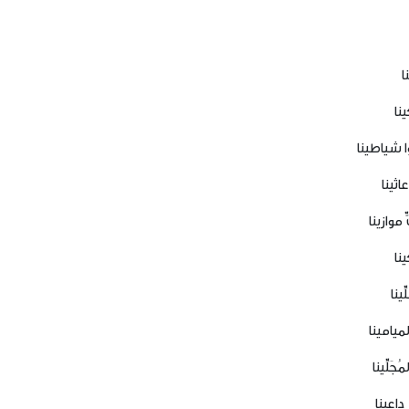
ا
ينا
ا شياطينا
اثينا
موازينا
نا
ينا
لميامينا
َلِّينا
داعينا