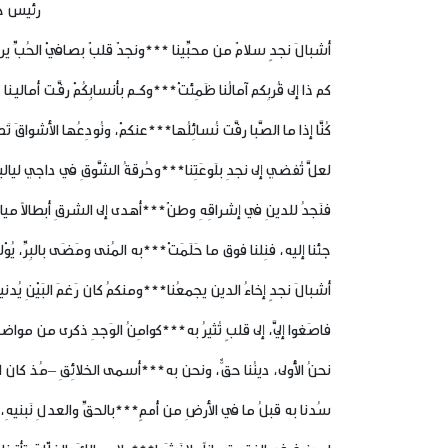
رئيس جا
أشبالَ نجدٍ سلامٌ من محبِّينا ***ونجدٌ قلبٌ بصافيْ الحُبِّ يرو
كم ذا إلى قُربِكم آمالُنا ظَمِئَتْ***وكــم بأنسابِكُمْ رفَّـت أماليـنا
كُنَّا إذا ما الصَّبا رفَّت نُسائِلُها***عنكمْ، ونُودِعُها الأشواقَ تَ
لعلَّ تُفضي إلى نجدِ بلَوعَتِنا***وحُرقةُ الشَّوقِ في داجي ليالين
فنَجدُ للدينِ في إشراقِهِ وطنٌ***أهدى إلى الشرقِ أبطالاً ميا
جئنا إليه، فنِلنا فوق ما حَلَمَتْ***به المُنى ومَضَى بالبِرِّ، يُوْلي
أشبالَ نجدٍ إخاءُ الدين يجمعُنا***ومنكمُ كان رَغمَ البَيْنِ يُدنين
فاصَغوا إليَّ، إلى قلبٍ تُثيرُ به***كوامِنُ الوَجدِ ذكرى من مواضي
نحنُ الأُولى، دينُنا حقٌّ، ونحن به***أسمى الخلائِقِ –مُذ كان ال
سُدنا به قبلُ ما في الأرضِ من أُممٍ***بالحقِّ والعدلِ نَبنيهِ، ف