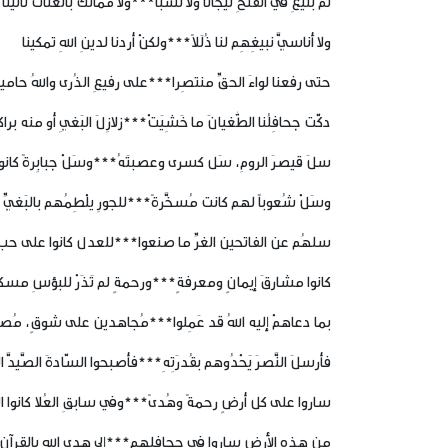
لم بنيغِ في الفتحِ تيجاناً ولا نَشَبا***ولا ممالكَ بالغلّات تأتينا
ولا أَناسيَّ نبيغِهِم لنا ذُلَلاً***ولكنْ أردنا لدينِ اللهِ تمكينا
حتى رفعنا لواءَ الحقِّ منتصِرا***على رفيعِ الذُرى واللهُ حامين
دكّت جحافِلُنا الطُّغيانَ ما خَشِيَتْ***زلازِلَ البَغيِ أو منه براك
سلَ قيصرَ الرومِ، سَل كسرى وعصبتَهُ***وسَلْ جبابِرةً كانو
وسَلْ شُعوباً لهم كانت مُسخَّرةً***للجورِ يلْطِمُهم بالبَغيِّ ع
سلهُم عن الفاتحين الغرِّ ما صنعوا***للعدل كانوا على حبٍّ 
كانوا مشارقَ إيمانٍ ومعرفةٍ***ورحمةٍ لم تَذَرْ للبؤسِ مسكي
بما دعاهمْ إليه اللهُ قد عَمِلوا***مُجاهدين على شوقٍ، مُصلِّ
فأرسلَ النَّصرَ يَحْدُوهم بقُدرَتِهِ***فأصبحوا السّادةَ الصَّيدَّ ا
ساروا على كل أرضٍ رحمةً وهُدىً***وفي سابقِ العُلا كانوا المُج
من هذه الأرضِ ساروا في جحافلِهم***إلى هدى اللهِ بالقرآنِ 