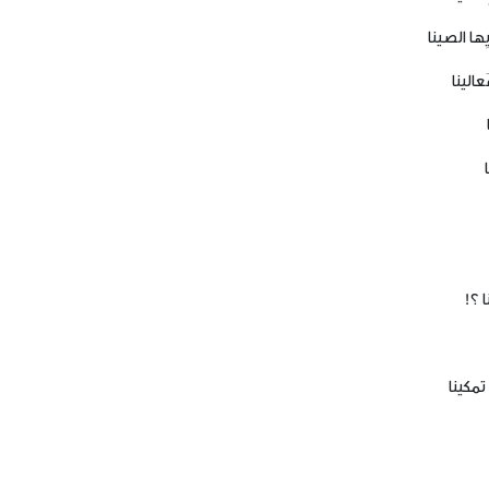
ها الصينا
الينا
ا ؟!
 تمكينا