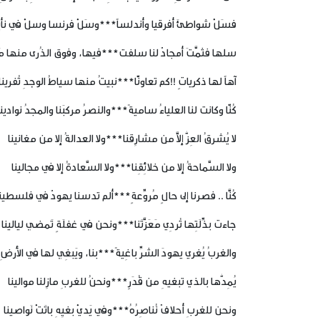
فسَلْ شواطئَ أفرقيا وأندلساً***وسَلْ فرنسا وسلْ في نأيِ
سلها فثمَّتَ أمجادٌ لنا سلفت***فيها، وفوق الذُرى منها مَع
آهاً لها ذكرياتٍ !!كم تعاونًّا***نبيتُ منها سياطُ الوجدِ تُفرينا
كُنّا وكانت لنا العلياءُ ساميةً***والنصرُ مركبَنا والمجدُ نوادينا
لا يُشرقُ العِزُّ إلاَّ من مشارِقنا***ولا العدالةُ إلا من مغانينا
ولا السَّماحةُ إلا من خلائِقِنا***ولا السَّعادةُ إلا في مجالينا
كُنَّا .. فصرنا إلى حالٍ مُروِّعةٍ***ألم تدسنا يهودٌ في فلسطين
جاءت بذِّلَتِها تُردِي مَعَزَّتَنا***ونحن في غفلَةٍ تَمضي ليالينا
والغربُ يُغري يهودَ الشرِّ باغِيةً***بنا، ويَبغِي لها في الأرضِ
يُمِدُّها بالذي تبغيهِ من قُدَرٍ***ونحنُ للغربِ مازِلنا موالينا
ونحن للغربِ أحلافٌ نُناصِرُهُ***وفي يَديْ بغيِهِ باتَتْ نَواصينا