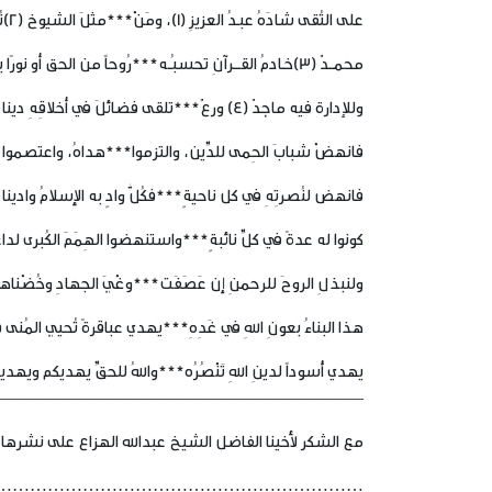
على التُقى شادَهُ عبـدُ العزيزِ (1)، ومَنْ***مثلَ الشيوخ (2)تُقىً ، أو مِثلِه دينا؟
محمــدٌ (3)خـادمُ القـــرآنِ تحسبـُـه***رُوحاً من الحق أو نورًا يسارينا
وللإدارة فيه ماجدٌ (4) ورعٌ***تلقى فضائلَ في أخلاقِهِ دينا
فانهضْ شبابَ الحِمى للدِّين، والتزموا***هداهُ، واعتصموا بالل
فانهض لنُصرتِهِ في كل ناحيةٍ***فكُلُّ وادٍ به الإسلامُ وادينا
كونوا له عدةً في كلِّ نائبةٍ***واستنهضوا الهِمَمَ الكُبرى لداع
ولنبذلِ الروحَ للرحمنِ إن عَصَفَت***وغْيَ الجهادِ وخُضْناها
هذا البناءُ بعونِ اللهِ في غَدِهِ***يهدي عباقرةً تُحيي المُنى ف
يهدي أُسوداً لدينِ اللهِ تَنْصُرُه***واللهُ للحقِّ يهديكم ويهدين
—————————————————————
مع الشكر لأخينا الفاضل الشيخ عبدالله الهزاع على نشرها 
………………………………………………………