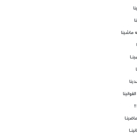
نا
ا
ه ماشينا
ينــا
دينا
لقوانينا
!!
ماضينـا
ينــا