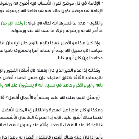
” الإقامة في كل موضع تكون الأسباب فيه أطوع لله ورسول
الإقامة في موضع يكون حاله فيه في طاعة الله ورسوله دون ذ
والتقوى ” هي: ما فسرها الله تعالى في قوله:
{ولكن البر من آ
ما أمر الله به ورسوله وترك ما نهى الله عنه ورسوله.
وإذا كان هذا هو الأصل فهذا يتنوع بتنوع حال الإنسان. فق
مجاهدا في سبيل الله بيده أو لسانه آمرا بالمعروف ناهيا عن
مجاهدا وإن كان أروح قلبا.
وكذلك إذا عدم الخير الذي كان يفعله في أماكن الفجور والب
بالمساجد الثلاثة باتفاق العلماء؛ فإن جنس الجهاد أفضل 
بالله واليوم الآخر وجاهد في سبيل الله لا يستوون عند الله و
{وسئل النبي صلى الله عليه وسلم أي الأعمال أفضل؟ قا
وهكذا لو كان عاجزا عن الهجرة والانتقال إلى المكان الأفضل
لكنها هناك أشق عليه. فإنه إذا استوت الطاعتان فأشقهما
فقالوا: كنا عند البغضاء البعداء وأنتم عند رسول الله صلى
وأما إذا كان دينه هناك أنقص فالانتقال أفضل له وهذا حال 