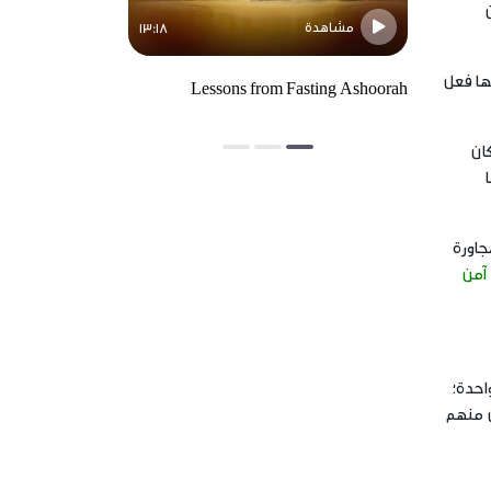
مشاهدة
مشاهدة
13:18
ا فعل
Lessons from Fasting Ashoorah
الاستهزاء بالنبي
موارد الإرهاب
كان
جاورة
 آمن
واحدة؛
ل منهم