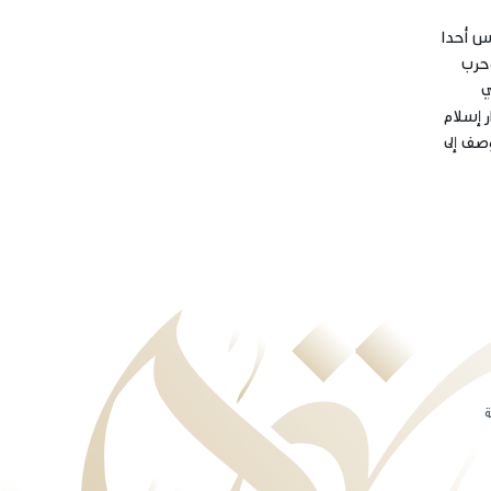
دس أحدا
وحرب
ي
ر إسلام
وصف إلى
ة