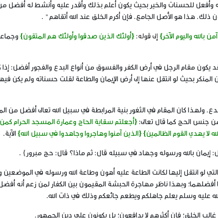
ه وأفعل للحسنات والخير بحيث يكون أعلم بذلك وأقدر عليه وأنشط له أفضل من
لك. هذا هو الأصل الجامع. فإن أكرم الخلق عند الله أتقاهم ” .
من بالله واليوم الآخر}
إلى قوله:
{أولئك الذين صدقوا وأولئك هم المتقون}
وجماعه
د يكون مقام الرجل في أرض الكفر والفسوق من أنواع البدع والفجور أفضل: إذا 
 المنكر بحيث لو انتقل عنها إلى أرض الإيمان والطاعة لقلت حسناته ولم يكن فيها
دع. ولهذا كان المقام في الثغور بنية المرابطة في سبيل الله تعالى أفضل من الم
من جنس الحج كما قال تعالى:
{أجعلتم سقاية الحاج وعمارة المسجد الحرام كمن
الله لا يهدي القوم الظالمين} {الذين آمنوا وهاجروا وجاهدوا في سبيل الله}
الآية.
ل:
إيمان بالله ورسوله وجهاد في سبيله
قال: ثم ماذا؟ قال:
حج مبرور
} .
 التي لو انتقل إليها لكانت الطاعة عليه أهون وطاعة الله ورسوله في الموضعين 
 أفضلهما؛ وبهذا ناظر مهاجرة الحبشة المقيمون بين الكفار لمن زعم أنه أفض
 الله عليه وسلم يعلم جاهلكم ويطعم جائعكم وذلك في ذات الله.
غالب الخلق؛ فإن أكثرهم لا يدافعون؛ بل يكونون على دين الجمهور.