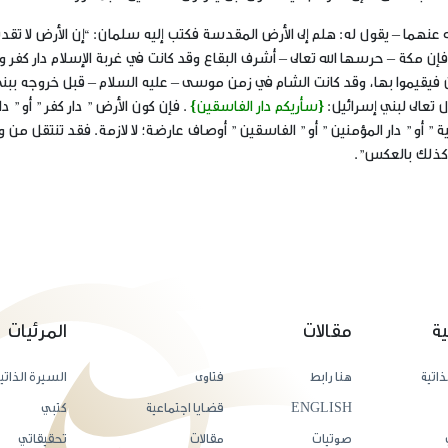
ه عنهما – يقول له: هلم إلى الأرض المقدسة فكتب إليه سلمان: “إن الأرض لا تق
ن مكة – حرسها الله تعالى – أشرف البقاع وقد كانت في غربة الإسلام دار كفر 
ون فيقيموا بها، وقد كانت الشام في زمن موسى – عليه السلام – قبل خروجه ببن
 تعالى لبني إسرائيل:
{سأريكم دار الفاسقين}
. فإن كون الأرض ” دار كفر ” أو ” دا
صية ” أو ” دار المؤمنين ” أو ” الفاسقين ” أوصاف عارضة؛ لا لازمة. فقد تنتقل من 
 وكذلك بالعكس”.
ية
مقالات
المرئيات
ذاتية
هنا رابط
فتاوى
السيرة الذاتي
ENGLISH
قضايا اجتماعية
كتبي
صوتيات
مقالات
تحقيقاتي