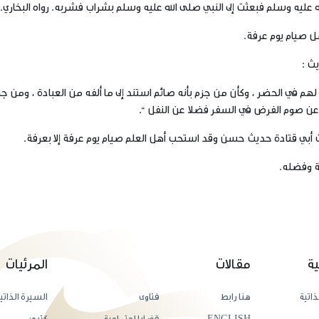
ليه وسلم فبعثت إلى النبي صلى الله عليه وسلم بشراب فشربه. رواه البخاري.
ل صيام يوم عرفة.
ث :
م في الحضر ، وكأن من جزم بأنه صائم استند إلى ما ألفه من العبادة ، ومن جزم
عن صوم الفرض في السفر فضلا عن النفل “.
يث أبي قتادة حديث حسن وقد استحب أهل العلم صيام يوم عرفة إلا بعرفة.
ة وفضله.
ية
مقالات
المرئيات
ذاتية
هنا رابط
فتاوى
السيرة الذاتي
ENGLISH
قضايا اجتماعية
كتبي