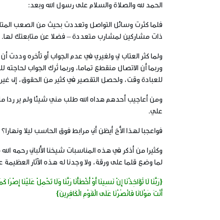
الحمد لله والصلاة والسلام على رسول الله وبعد:
فلما كثرت وسائل التواصل وتعددت بحيث من الصعب المتابع
ذات مشاركين لمشارب متعددة – فضلا عن متابعتك لها.
ولما كثر العتاب لي ولغيري في عدم الجواب أو تأخره وددت أن أ
وربما أن الاتصال منقطع تماما، وربما تُرِك الجواب لحاجته 
للعبادة وقت، ولحصل التقصير في كثير من الحقوق، إلى غير ذ
ومن أعاجيب أحدهم هداه الله طلب مني شيئا ولم ير ردا م
علي.
فواعجبا لهذا الأخ أيظن أني مرابط فوق الحاسب ليلا ونهارا؟
وكثيرا من أذكر في هذه المناسبات شيخنا الألباني رحمه ال
لما وضع قلما على ورقة، ولا وجدنا له هذه الآثار العظيمة ع
{رَبَّنَا لَا تُؤَاخِذْنَا إِنْ نَسِينَا أَوْ أَخْطَأْنَا رَبَّنَا وَلَا تَحْمِلْ عَلَيْنَا إِصْرًا 
أَنْتَ مَوْلَانَا فَانْصُرْنَا عَلَى الْقَوْمِ الْكَافِرِينَ}