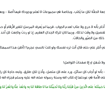
ة الحقّة لكل ما يُكتب، وبخاصة في مجموعات لا تعلم بوجودك فيها أصلا – وب
ذكر بأنه
لا حرج ولا عتاب لعدم الجواب
، فربما لم يُعرف المرسل لتغير الأرقام أو ح
للتفصيل ولا وقت لذلك، وربما كان لترك الجدال العقيم، إذ لو ردت وتابعت كل أحد 
لك من الصُّور والحالات.
ني أنكر علي حتى قال أنت ترى نفسك ولو كنتَ نانسي عجرم!! (أظن هذا اسمها)
 ولا شغل لي إلا صفحات التواصل!
له – بأنه لو أجاب كل سائل، ورد على كل متصل، وأذن لكل طارق، ولبى حاجة كل ر
لى الأمة في عودتها إلى كتاب الله وسنة رسوله صلى الله عليه وسلم فجزاه الله ك
كَمَا حَمَلْتَهُ عَلَى الَّذِينَ مِنْ قَبْلِنَا رَبَّنَا وَلَا تُحَمِّلْنَا مَا لَا طَاقَةَ لَنَا بِهِ وَاعْفُ عَنَّا وَاغْفِرْ لَنَا وَ