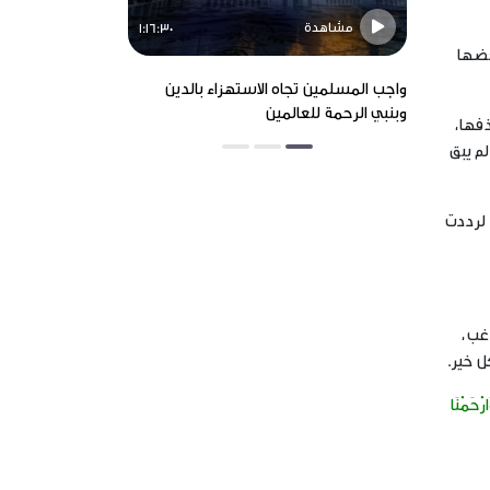
مشاهدة
مشاهدة
1:16:30
عضها
واجب المسلمين تجاه الاستهزاء بالدين
asting Ashoorah
وبنبي الرحمة للعالمين
ذفها،
لم يبق
 لرددت
اغب،
ل خير.
ارْحَمْنَا