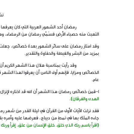
نش
رمضان أحد الشهور العربية التي كان يعرفها العرب ف
التهبت منه حصباء الأرض فسُمّي رمضان من الرمضاء، وه
وقد امتاز رمضان على سائر الشهور بعدة خصائص، جعلت ل
بمزيد من البشر والغِبطة والحفاوة والتقدير.
وقد رأيت بمناسبة هلال هذا الشهر الكريم أن أُعرِّف إ
الخصائص ومزايا، فإنهم أولى الناس أن يعرفوا لهذا الشهر ق
عام.
١-فمن خصائص رمضان هذا الشهر أن الله قد اختاره لإنزال القرآن فيه كما قال تعالى:
الهدى والفرقان}.
فقد نزلت الآيات الأولى من القرآن في ليلة القدر من شهر 
جاءه الملَك بها في نمطٍ من ديباج، فعرضها عليه وأمره بقرا
{اقرأ باسم ربك الذي خلق. خلق الإنسان من علق. إقرأ وربك ال