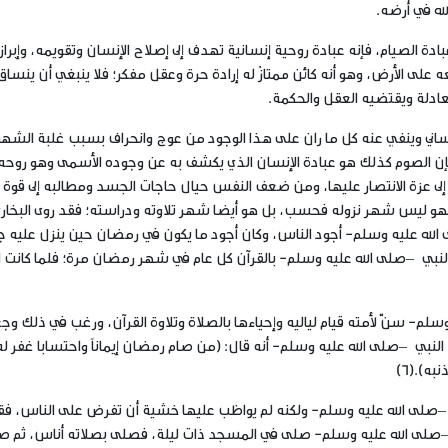
لله في أرضه.
دة الصيام، فإنه عبادة روحية إنسانية تهدف إلى إصلاح الإنسان وتقويمه، وإبراز 
عه على الأرض، وهو أنه كائن ممتازٌ له إرادة حرة وعقل مفكر؛ فلا ينبغي أن ينساق 
عادلة ويقتضيه العقل والحكمة.
إنساني وينفي عنه كل ما ران على هذا الوجود من عوج وانحراف بسبب غلبة الشه
ن الصوم كذلك هو عبادة الإنسان الذي يكشف به عن وجوده الأسمى وهو روحه 
 إلى عزة الانتصار عليها، ومن ضعف النفس حيال حاجات الجسد ومطالبه إلى قوة
، فهو ليس شهر نزوله فحسب، بل هو أيضا شهر تلاوته ودراسته؛ فقد روى البخار
لله عليه وسلم- أجود الناس، وكان أجود ما يكون في رمضان حين ينزل عليه ج
لام- يعارض النبي –صلى الله عليه وسلم- بالقرآن كل عام في شهر رمضان مرة؛ فلما كانت
- سنّ لأمته قيام لياليه وإحياءها بالصلاة وتلاوة القرآن، ورغب في ذلك وج
النبي –صلى الله عليه وسلم- أنه قال:
(من صام رمضان إيماناً واحتسابا غفر له
نبه).
(6)
لى الله عليه وسلم- ولكنه لم يواظب عليها خشية أن تفرض على الناس، فق
–صلى الله عليه وسلم- صلى في المسجد ذات ليلة، فصلى بصلاته أناس، ثم ص