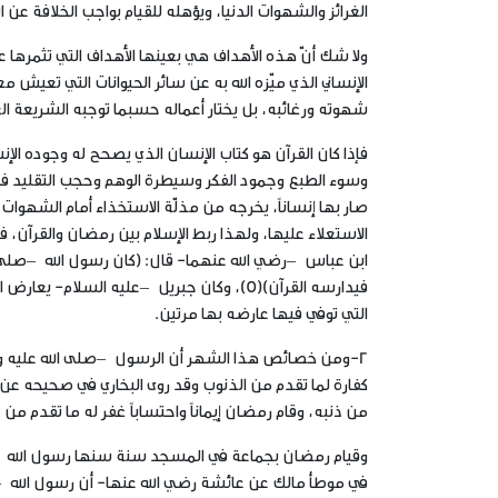
الغرائز والشهوات الدنيا، ويؤهله للقيام بواجب الخلافة عن ا
ولا شك أنّ هذه الأهداف هي بعينها الأهداف التي تثمرها عبا
الإنساني الذي ميّزه الله به عن سائر الحيوانات التي تعيش م
شهوته ورغائبه، بل يختار أعماله حسبما توجبه الشريعة ال
فإذا كان القرآن هو كتاب الإنسان الذي يصحح له وجوده ال
وسوء الطبع وجمود الفكر وسيطرة الوهم وحجب التقليد فإ
صار بها إنساناً، يخرجه من مذلّة الاستخذاء أمام الشهوات
الاستعلاء عليها، ولهذا ربط الإسلام بين رمضان والقرآن
ابن عباس –رضي الله عنهما- قال: (كان رسول الله –صلى ا
فيدارسه القرآن)(5)، وكان جبريل –عليه الس
التي توفي فيها عارضه بها مرتين.
2-ومن خصائص هذا الشهر أن الرسول –صلى الله عليه وسلم
كفارة لما تقدم من الذنوب وقد روى البخاري في صحيحه عن 
من ذنبه، وقام رمضان إيماناً واحتساباً غفر له ما تقدم من ذ
وقيام رمضان بجماعة في المسجد سنة سنها رسول الله –ص
في موطأ مالك عن عائشة رضي الله عنها- أن رسول الله 