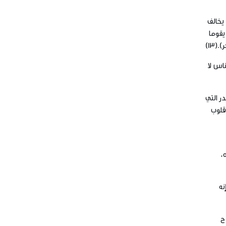
 يخالف
يقوما
13)
ا إن صح غلطٌ من الناس لا
ر التي
 قلوب
اره،
نه
 السلاح