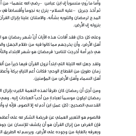
ثم أخذ جبريل –عليه السلام- ينزل به نجوماً وأقساطاً ف
المدح لرمضان والتنويه بشأنه، والامتنان علينا بإنزال القرآ
بنزوله إلى الأرض.
وعلى كل حال فقد أفادت هذه الآيات أنّ شهر رمضان هو الشهر ا
أهل الأرض، وأن يخرجهم مما كانوا فيه من ظلام الجهل والظلم
هي خير أمة أخرجت للناس؛ فرمضان هو شهر الابتداء والتأ
ولقد جعل الله الليلة التي ابتدأ نزول القرآن فيها خيراً من 
زمان طويل من انقطاع الوحي؛ فكانت أعم الليالي بركةً وأع
أهل السماء وأهل الأرض من المؤمنين.
ومِن أجل أن رمضان كان ظرفاً لهذه النعمة الكبرى بإنزال ال
رمضان ليكون موسماً لعبادةٍ مِن أحبِّ العبادات إليه، وهي 
القدسي الصحيح:
(كل عملِ ابن آدم له إلا الصوم، فإنّه لي
فالصوم هو التعبير العملي عن فريضةِ الشكر لله على أعظم ن
فإن الغرض من إنزال القرآن هو أن يكشف للإنسان عن جوهره
ويعرفه بالغاية من وجوده على الأرض، ويرسم له الطريق الذ