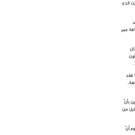
يت الذي
د
افة عمر
ال
لون
؛ فقد
عة،
المحدثين بأنّ
لليل من
م أنّ