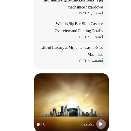
Informacje o grze Chicken Road 2 i jej
mechanice hazardowe
أغسطس 8, 2026
What is Big Ben Slots Casino:
Overview and Gaming Details
أغسطس 8, 2026
Life of Luxury at Mrpunter Casino Slot
Machines
أغسطس 8, 2026
مشاهدة
مشاهدة
13:18