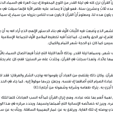
ي مدى ثلاثٍ وعشرين سنة، فهو قولٌ لا يساعد عليه ظاهر الآية فإنها سيقت في
ن يكون هدى لنا، ومعلومٌ أنّ القرآن لا يكون هدى للناس بنزوله من سماءٍ إلى سما
لذي وُضِعت فيه اللَّبِنات الأولى في بناء الدستور الإلهي الذي أراد الله به أن 
 إلى نور الحق والعدل، كما ابتدأ فيه تخطيط الملامح الأولى للجماعة الإسلامية 
سيس كما كان ذو الحجة شهر التمام والكمال.
ألف شهر، وسماها ليلة القدر، وذلك لأنها الليلة التي ابتدأ فيها اتصال السماء بال
ظمها عائدة، ولهذا سجلت في القرآن، وخَلَدت على مَر السنين؛ ففي كل عام يحتف
قرآن، وكان ذلك يقتضي من العباد أن يقوموا لله بواجب الشكر والعرفان؛ فقد اختا
عبادة الصيام التي أضافها إلى نفسه، وجعل جزءها موكولاً إليه، كما جاء في الحد
 وأنا أجزي به، يترك طعامه وشرابه وشهوته من أجلي).
(4)
عمة أنعم بها على عباده، وهي إنزال القرآن كما أنه انسب العبادات كلها لتلك ا
، ويبرز له خصائصه الإنسانية التي أهملها ونسيها، ويحدد مركزه في هذا الو
ي يوصله إلى تلك الغاية، ويرتفع به عن غمار البهيمية السافلة، وينأى به عن س