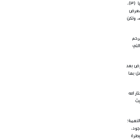
وأما ما رُوي منسوباً إلى ابن عباس –رضي الله عنهما- من أنّ القرآن نزل كله في ليلة القدر من اللوح المحفوظ إلى بيت العزة في السماء الدنيا (3)،
 معرض
ء، ولكن
يرحم
التي
أرض بعد
ل بها
ر الله
يث
لنعمة؛
جود،
يطرة