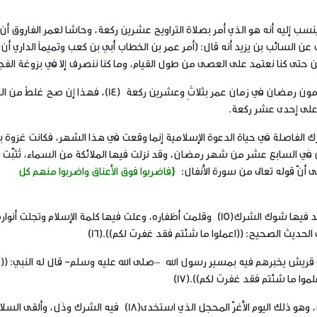
 إليه أنه هو الذي أمر بصلاة التراويح عشرين ركعة، وحاشا لعمر الفاروق أن
السائب بن يزيد أنه قال: (أمر عمر بن الخطاب أُبي بن كعب وتميماً الداري أن 
 حتى كنا نعتمد على العصى من طول القيام، وما كنا ننصرف إلا في بزوغة الفجر).(
وأما ما رواه مالك عن يزيد بن رومان من أنّ الناس كانوا يقومون رمضان في زمان عمر بثلاثٍ وعشرين ركعة (14)، فهذ
ر على إحدى عشر ركعة.
 الفاصلة في حياة الدعوة الإسلامية إنما وقعت في هذا الشهر، فكانت غزوة بد
نين في السابع عشر من شهر رمضان، وقد نزلت فيها الملائكة من السماء، تُثبِّت
 أنّ قوله تعالى من سورة الأنفال:
{فاضربوا فوق الأعناق واضربوا منهم كل
وأيّاً ما كان، فقد كانت غزوة بدر أول غزوة وأعظم غزوة خضد فيها شوك الشرك(15) وقلمت أظفاره، وعلت فيها كلمة الإسلام وتجلت أنو
 الحديث الصحيح:
((اعملوا ما شئتم فقد غفرت لكم)).
(16)
إلى قريش يخبرهم فيه بمسير رسول الله –صلى الله عليه وسلم- قال له النبي:
((إ
علموا ما شئتم فقد غفرت لكم)).
(17)
وكان فتح مكة كذلك في اليوم الرابع والعشرين من رمضان، وهو ذلك اليوم الأغرّ المحجل الذي استخدى(18) فيه الشرك وذَل، وألقى