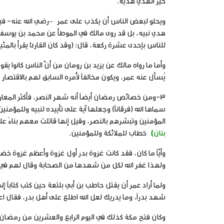
خير الهدي هديه.
ويحلو لبعض الناس أن يكذب على عمر –رضي الله عنه- فينسب
هدي نبيه، بل قد روى مالك في الموطأ عن محمد بن يوسف عن 
للناس بإحدى عشرة ركعة، قال: (وقد كان القارئ يقرأ بالمئين
يُسأل عنه عمر، ويكون مخالفاً لأمره السابق لهم بالاقتصا
3-ومن خصائص رمضان أيضاً أنه شهر النصر، فأكثر المعارك
سماها الله (فرقاناً) وجعلها آية على تأييده لنبيه وللمؤم
المؤمنين وتبشرهم بالنصر، وقيل إنها قاتلت معهم بناءً على
بنان}
خطاب للملائكة وللمؤمنين.
ولهذا غفر الله لكل من شهدها من الصحابة وقال لهم في
ولما أراد عمر أن يقتل حاطب بن أبي بلتعة حين كتب كتاباً 
شهد بدراً، وما يدريك لعل الله اطلع على أهل بدر، فقال ا