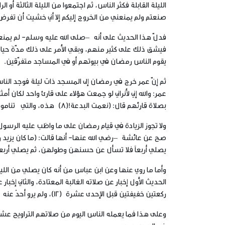
الليلة القابلة فكثر الناس، ثم اجتمعوا من الليلة الثالثة أ
صنعتم ولم يمنعني من الخروج إليكم إلا أني خشيت أن تفر
فدلّ هذا الحديث على أنه –صلى الله عليه وسلم- لم يمن
فيشق ذلك على كثير منهم، وبقي الأمر على ذلك مدّةَ حيا
يقوم الناس رمضان في بيوتهم أو في المساجد متفرّقين.
ثم إنّ عمر خرج في رمضان إلى المسجد ذات ليلة فوجد الن
عمر: والله إني لأنراني لو جمعت هؤلاء على قارئ واحد لكان
بصلاة قارئهم قال: (نعمت البدعة!(8) هذه، والتي تنامون عنها أفضل من التي تقومون)(9) –يعني آخر الليل- وكان الناس يقومون أوله.
ولا تجوز الزيادة في قيام رمضان على ما واظب عليه الرسول 
صح عن عائشة –رضي الله عنها- أنها قالت: (ما كان يزيد
يصلي أربعاً فلا تسأل عن حسنهن وطولهن، ثم يصلي أربعاً ف
الحديث الأول إخبار عن صلاته الغالبة المعتادة، والثاني إخب
ركعتين خفيفتين قبل الإحدى عشرة (12)، ولم يروِ أحدٌ عنه –صلى الله عليه وسلم- أنّه زاد على ذلك في قيام الليل.
وعلى هذا فما يعمله الناس اليوم من صلاتهم التراويح عشري