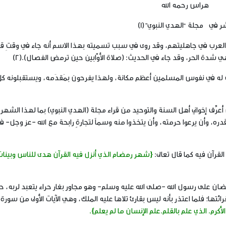
هراس رحمه الله
ر في مجلة “الهدي النبوي”(1)
ي جاهليتهم، وقد روى في سبب تسميته بهذا الاسم أنه جاء في وقتِ قي
ي شدة الحر، وقد جاء في الحديث:
(صلاة الأوّابين حين ترمض الفصال)
.(2)
ه في نفوس المسلمين أعظم مكانة، ولهذا يفرحون بمَقدَمه، ويستقبلونه كل
خواني أهل السنة والتوحيد من قراء مجلة (الهدي النبوي) بما لهذا الشهر
دره، وأن يرعوا حرمته، وأن يتخذوا منه وسماً لتجارةٍ رابحة مع الله -عز وجل- ف
{شهر رمضام الذي أنزل فيه القرآن هدى للناس وبينا
رمضان على رسول الله -صلى الله عليه وسلم- وهو مجاور بغار حراء يتعبد لربه، 
ئتها؛ فلما اعتذر بأنه ليس بقارئ تلاها عليه الملك، وهي الآيات الأولى من سورة 
أكرم. الذي علم بالقلم.علم الإنسان ما لم يعلم}.