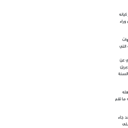
كيانه
وراء
وات
التي
ي عن
بريل
 السنة
عله
 ما تقم
د جاء
لى