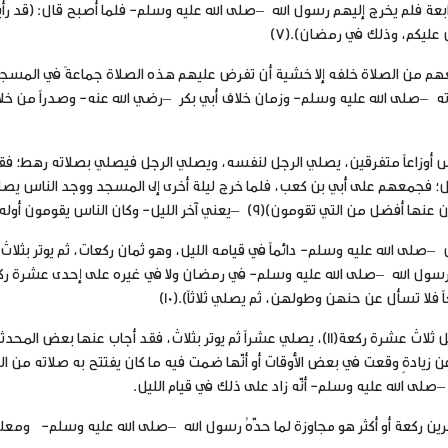
و الرابعة فلم يخرج إليهم رسول الله –صلى الله عليه وسلم- فلما أصبح قال:
(قد رأ
ض عليكم، وذلك في رمضان).
(7)
عهم من الصلاة خلفه إلا خشية أن تفرض عليهم هذه الصلاة جماعةً في المسج
ته –صلى الله عليه وسلم- وزمان خلاف أبي بكر –رضي الله عنه- وصدراً من خل
اس أوزاعاً متفرقين، يصلي الرجل لنفسه، ويصلي الرجل فيصلي بصلاته رهط؛ فق
 أمثل؛ فجمعهم على أُبي بن كعب، فلما خرج ليلة أخرى إلى المسجد ووجد الناس يص
–صلى الله عليه وسلم- دائماً في قيامه الليل، وهو ثمان ركعات، ثم يوتر بثلاث
 رسول الله –صلى الله عليه وسلم- في رمضان ولا في غيره على إحدى عشرة رك
لا تسأل عن حنهن وطولهن، ثم يصلي ثلاثاً).(10)
وأما ما روي عنها وعن ابن عباس من أنه كان يصلي من الليل ثلاث عشرة ركعة(11)، يصلي عشراً ثم يوتر بثلاث، فقد أجاب عنها بعض 
ار عن زيادةٍ وقعت في بعض الأوقات أو أنّها ضمت فيه ما كان يفتتح به صلاته من ا
ن ركعة أو أكثر هو مجاوزة لما حدّهُ رسول الله –صلى الله عليه وسلم- ومعلو